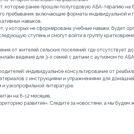
8 лет, которые ранее прошли полугодовую АБА-терапию на
ого пребывания, включающие форматы индивидуальной и 
кативных навыков.
 лет, у которых не сформированы учебные навыки, будет о
 следующую ступень и смогут войти в группу кратковрем
ения от жителей сельских поселений, где отсутствует д
нлайн ведения для 3-х семей с детьми с аутизмом по АБ
 родителей: индивидуальное консультирование от реабил
материалов с инструкциями и упражнениями для домашне
 и узкопрофильной литературе.
тан на 6-12 месяцев.
рриторию развития». Следите за новостями, а мы будем ж