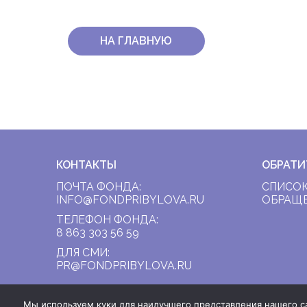
НА ГЛАВНУЮ
КОНТАКТЫ
ОБРАТИ
ПОЧТА ФОНДА:
СПИСОК
INFO@FONDPRIBYLOVA.RU
ОБРАЩ
ТЕЛЕФОН ФОНДА:
8 863 303 56 59
ДЛЯ СМИ:
PR@FONDPRIBYLOVA.RU
Мы используем куки для наилучшего представления нашего сай