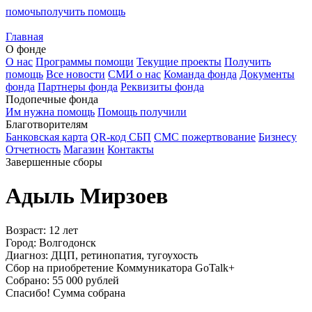
помочь
получить помощь
Главная
О фонде
О нас
Программы помощи
Текущие проекты
Получить
помощь
Все новости
СМИ о нас
Команда фонда
Документы
фонда
Партнеры фонда
Реквизиты фонда
Подопечные фонда
Им нужна помощь
Помощь получили
Благотворителям
Банковская карта
QR-код СБП
СМС пожертвование
Бизнесу
Отчетность
Магазин
Контакты
Завершенные сборы
Адыль Мирзоев
Возраст:
12 лет
Город:
Волгодонск
Диагноз:
ДЦП, ретинопатия, тугоухость
Сбор на приобретение Коммуникатора GoTalk+
Собрано:
55 000 рублей
Спасибо! Сумма собрана