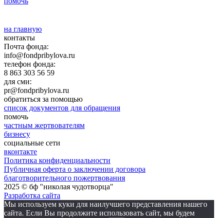
помочь
на главную
контакты
Почта фонда:
info@fondpribylova.ru
телефон фонда:
8 863 303 56 59
для сми:
pr@fondpribylova.ru
обратиться за помощью
список документов для обращения
помочь
частным жертвователям
бизнесу
социальные сети
вконтакте
Политика конфиденциальности
Публичная оферта о заключении договора
благотворительного пожертвования
2025 © бф "николая чудотворца"
Разработка сайта
Мы используем куки для наилучшего представления нашего
сайта. Если Вы продолжите использовать сайт, мы будем