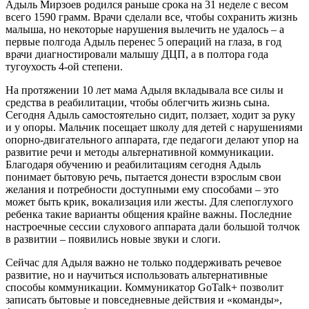
Адыль Мирзоев родился раньше срока на 31 неделе с весом
всего 1590 грамм. Врачи сделали все, чтобы сохранить жизнь
малыша, но некоторые нарушения вылечить не удалось – а
первые полгода Адыль перенес 5 операций на глаза, в год
врачи диагностировали малышу ДЦП, а в полтора года
тугоухость 4-ой степени.
На протяжении 10 лет мама Адыля вкладывала все силы и
средства в реабилитации, чтобы облегчить жизнь сына.
Сегодня Адыль самостоятельно сидит, ползает, ходит за руку
и у опоры. Мальчик посещает школу для детей с нарушениями
опорно-двигательного аппарата, где педагоги делают упор на
развитие речи и методы альтернативной коммуникации.
Благодаря обучению и реабилитациям сегодня Адыль
понимает бытовую речь, пытается донести взрослым свои
желания и потребности доступными ему способами – это
может быть крик, вокализация или жесты. Для слепоглухого
ребенка такие варианты общения крайне важны. Последние
настроечные сессии слухового аппарата дали большой толчок
в развитии – появились новые звуки и слоги.
Сейчас для Адыля важно не только поддерживать речевое
развитие, но и научиться использовать альтернативные
способы коммуникации. Коммуникатор GoTalk+ позволит
записать бытовые и повседневные действия и «команды»,