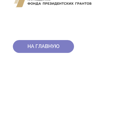
НА ГЛАВНУЮ
КОНТАКТЫ
ПОЧТА ФОНДА:
INFO@FONDPRIBYLOVA.RU
ТЕЛЕФОН ФОНДА:
8 863 303 56 59
ДЛЯ СМИ:
PR@FONDPRIBYLOVA.RU
ОБРАТИТЬСЯ ЗА ПОМОЩЬЮ