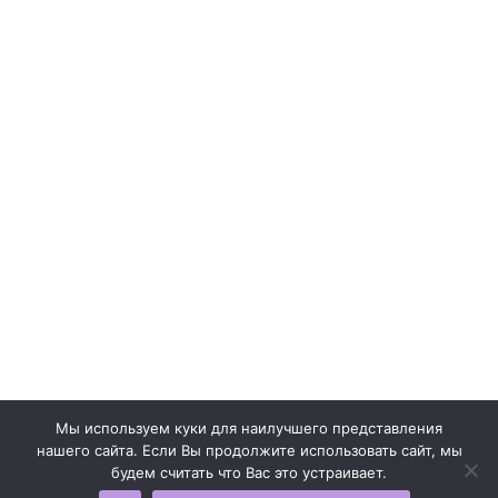
СПИСОК ДОКУМЕНТОВ ДЛЯ ОБРАЩЕНИЯ
ПОМОЧЬ
ЧАСТНЫМ ЖЕРТВОВАТЕЛЯМ
БИЗНЕСУ
СОЦИАЛЬНЫЕ СЕТИ
ВКОНТАКТЕ
ПОЛИТИКА КОНФИДЕНЦИАЛЬНОСТИ
ПУБЛИЧНАЯ ОФЕРТА О ЗАКЛЮЧЕНИИ ДОГОВОРА
БЛАГОТВОРИТЕЛЬНОГО ПОЖЕРТВОВАНИЯ
Мы используем куки для наилучшего представления
2025 © БФ "НИКОЛАЯ ЧУДОТВОРЦА"
нашего сайта. Если Вы продолжите использовать сайт, мы
будем считать что Вас это устраивает.
Разработка сайта