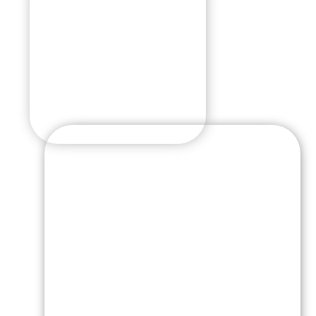
Егор Якобчук
Возраст:
4 года
Город:
село Николаевка
Диагноз:
Энцефалопатия
развития, синдром
мышечной гипотонии
Вертикализатор
Собрано:
242 000