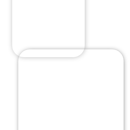
Арина
Алферьева
Возраст:
Город:
Ростов-на-Дону
Диагноз:
Эпилепсия
Курс реабилитации в
ЗАО "Институт
медицинских
технологий" г. Москва