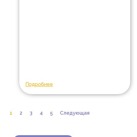
к Новому году
Возраст:
Город:
Ростов-на-Дону
Диагноз:
Дети с
особенностями
развития
Cбор на оплату 12
курсов реабилитации
для 12 детей
Собрано:
910 850
Подробнее
1
2
3
4
5
Следующая