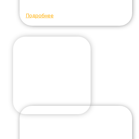
Собрано:
159970
Подробнее
12
реабилитаций