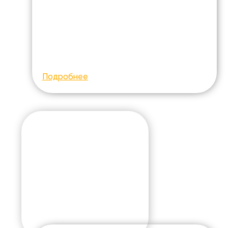
Город:
с. Кулешовка
Диагноз:
ДЦП
Курс реабилитации в
РЦ "Сакура" г. Челябинск
Собрано:
300 000
Подробнее