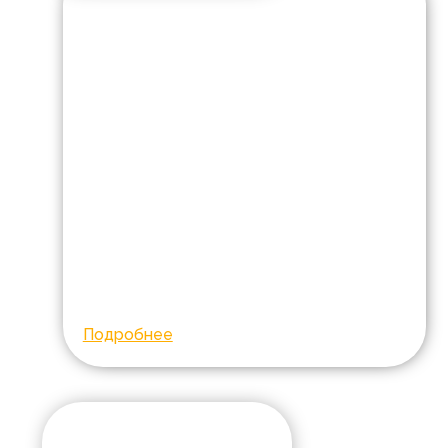
Марк Пилюгин
Возраст:
2 года
Город:
Ростов-на-Дону
Диагноз:
Многоуровневая
окклюзионная
гидроцефалия
Курс реабилитации в
Ростовском
педиатрическом центре
№1
Собрано:
260 469
Подробнее