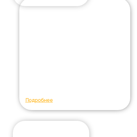
Мастерские
«Своими
руками»
Возраст:
17-30
Город:
Ростов-на-Дону
Диагноз:
Ментальные
особенности
Расходные материалы и
зарплата специалистов
Собрано:
43 394
Подробнее