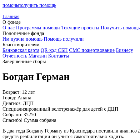
помочь
получить помощь
Главная
О фонде
О нас
Программы помощи
Текущие проекты
Получить помощь
Подопечные фонда
Им нужна помощь
Помощь получили
Благотворителям
Банковская карта
QR-код СБП
СМС пожертвование
Бизнесу
Отчетность
Магазин
Контакты
Завершенные сборы
Богдан Герман
Возраст:
12 лет
Город:
Анапа
Диагноз:
ДЦП
Специализированный велотренажёр для детей с ДЦП
Собрано:
35250
Спасибо! Сумма собрана
В два года Богдану Герману из Краснодара поставили диагноз 
средств реабилитации он учится самостоятельно ходить.