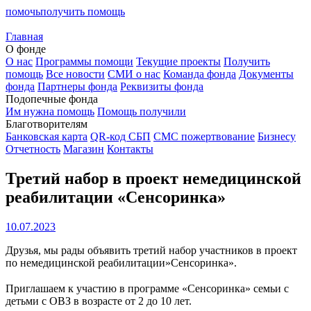
помочь
получить помощь
Главная
О фонде
О нас
Программы помощи
Текущие проекты
Получить
помощь
Все новости
СМИ о нас
Команда фонда
Документы
фонда
Партнеры фонда
Реквизиты фонда
Подопечные фонда
Им нужна помощь
Помощь получили
Благотворителям
Банковская карта
QR-код СБП
СМС пожертвование
Бизнесу
Отчетность
Магазин
Контакты
Третий набор в проект немедицинской
реабилитации «Сенсоринка»
10.07.2023
Друзья, мы рады объявить третий набор участников в проект
по немедицинской реабилитации»Сенсоринка».
⠀
Приглашаем к участию в программе «Сенсоринка» семьи с
детьми с ОВЗ в возрасте от 2 до 10 лет.