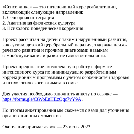
⠀
«Сенсоринка» — это интенсивный курс реабилитации,
включающий следующие направления:
1. Сенсорная интеграция
2. Адаптивная физическая культура
3. Психолого-поведенческая коррекция
⠀
Проект рассчитан на детей с такими нарушениями развития,
как аутизм, детский церебральный паралич, задержка психо-
речевого развития и прочими диагнозами навыкам
самообслуживания и развитие самостоятельности.
⠀
Проект предполагает комплексную работу в формате
интенсивного курса по индивидуально разработанным
коррекционным программам с учетом особенностей здоровья
и психологического климата в семье.
⠀
Для участия необходимо заполнить анкету по ссылке —
https://forms.gle/CtWoEnHEzQqc7vY9A
.
⠀
По итогам анкетирования мы свяжемся с вами для уточнения
организационных моментов.
⠀
Окончание приема заявок — 23 июля 2023.
⠀