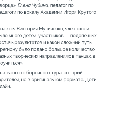
творца»;
Елена Чубина
, педагог по
едагоги по вокалу Академии Игоря Крутого
знается Виктория Мусиченко, член жюри
ыло много детей-участников — подопечных
остичь результатов и какой сложный путь
у региону было подано большое количество
азных творческих направлениях: в танцах, в
поучиться».
онального отборочного тура, который
рителей, но в оригинальном формате. Дети
лайн.