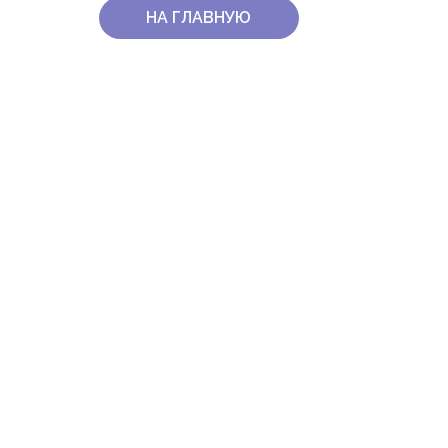
НА ГЛАВНУЮ
КОНТАКТЫ
ОБРАТИ
ПОЧТА ФОНДА:
СПИСОК
INFO@FONDPRIBYLOVA.RU
ОБРАЩ
ТЕЛЕФОН ФОНДА:
8 863 303 56 59
ДЛЯ СМИ:
PR@FONDPRIBYLOVA.RU
ПОЛИТИКА КОНФИДЕНЦИАЛЬНОСТИ