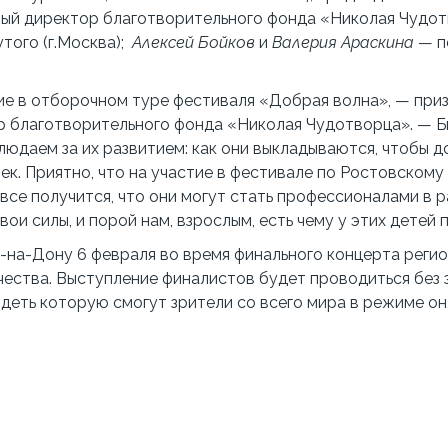
ный директор благотворительного фонда «Николая Чудо
того (г.Москва);
Алексей Бойков
и
Валерия Араскина
— п
ие в отборочном туре фестиваля «Добрая волна», — при
р благотворительного фонда «Николая Чудотворца». — Б
людаем за их развитием: как они выкладываются, чтобы д
к. Приятно, что на участие в фестивале по Ростовском
х все получится, что они могут стать профессионалами в р
свои силы, и порой нам, взрослым, есть чему у этих детей 
-на-Дону 6 февраля во время финального концерта реги
ества. Выступление финалистов будет проводиться без з
идеть которую смогут зрители со всего мира в режиме он